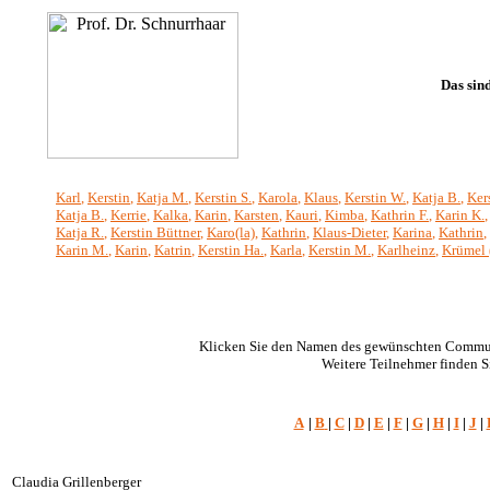
Das sin
Karl
,
Kerstin
,
Katja M.
,
Kerstin S.
,
Karola
,
Klaus
,
Kerstin W.
,
Katja B.
,
Ker
Katja B.
,
Kerrie
,
Kalka
,
Karin
,
Karsten
,
Kauri
,
Kimba
,
Kathrin F.
,
Karin K.
Katja R.
,
Kerstin Büttner
,
Karo(la)
,
Kathrin
,
Klaus-Dieter
,
Karina
,
Kathrin
,
Karin M.
,
Karin
,
Katrin
,
Kerstin Ha.
,
Karla
,
Kerstin M.
,
Karlheinz
,
Krümel (
Klicken Sie den Namen des gewünschten Communit
Weitere Teilnehmer finden S
A
|
B
|
C
|
D
|
E
|
F
|
G
|
H
|
I
|
J
|
Claudia Grillenberger